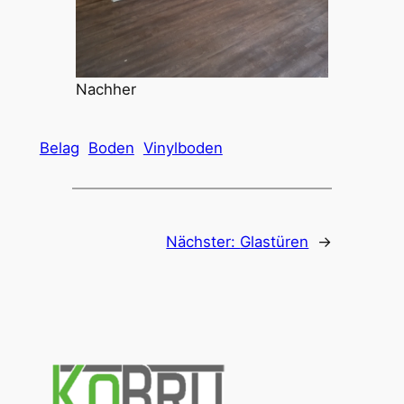
Nachher
Belag
Boden
Vinylboden
Nächster:
Glastüren
→