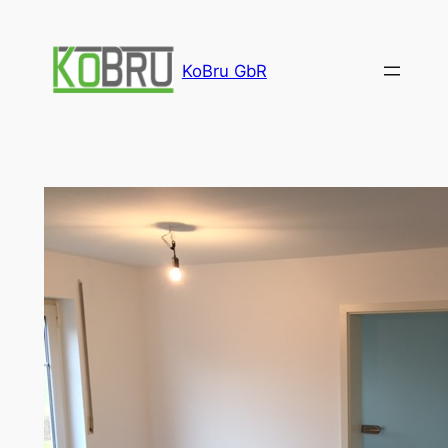
Zum
Inhalt
KoBru GbR
springen